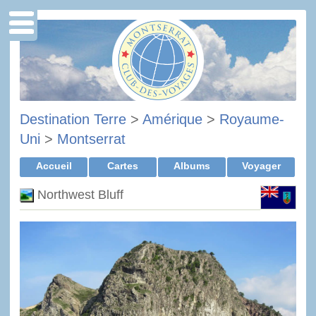
Destination Terre
>
Amérique
>
Royaume-
Uni
>
Montserrat
Accueil
Cartes
Albums
Voyager
Northwest Bluff