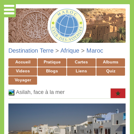
Destination Terre
>
Afrique
>
Maroc
Accueil
Pratique
Cartes
Albums
Videos
Blogs
Liens
Quiz
Voyager
Asilah, face à la mer