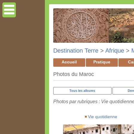
Destination Terre
>
Afrique
>
Accueil
Pratique
Ca
Photos du Maroc
Tous les albums
Der
Photos par rubriques : Vie quotidienn
Vie quotidienne