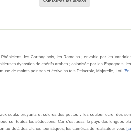
Voir toutes les vidéos
s Phéniciens, les Carthaginois, les Romains ; envahie par les Vandales
tieuses dynasties de chérifs arabes ; colonisée par les Espagnols, l
 muse de maints peintres et écrivains tels Delacroix, Majorelle, Loti
[En 
 aux souks bruyants et colorés des petites villes couleur ocre, des so
oue sur toutes les séductions. Car c’est aussi le pays des longues pla
bien au-delà des clichés touristiques, les caméras du réalisateur vous
[E