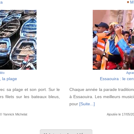
ra
M
idéo
Agran
, la plage
Essaouira : le c
ec sa plage et son port. Sur le
Chaque année la parade tradition
urs filets sur les bateaux bleus,
à Essaouira. Les meilleurs musici
pour
[Suite...]
 © Yannick Michelat
Ajoutée le 17/05/