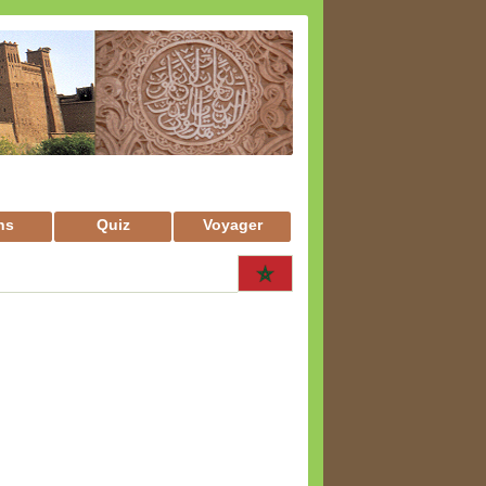
ns
Quiz
Voyager