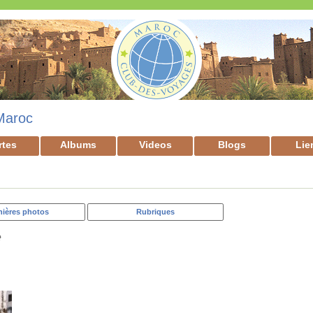
Maroc
rtes
Albums
Videos
Blogs
Lie
nières photos
Rubriques
e