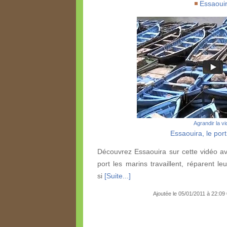
Essaoui
Agrandir la v
Essaouira, le port
Découvrez Essaouira sur cette vidéo av
port les marins travaillent, réparent le
si
[Suite...]
Ajoutée le 05/01/2011 à 22:09