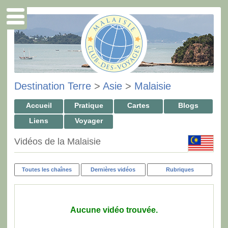
Destination Terre
>
Asie
>
Malaisie
Accueil
Pratique
Cartes
Blogs
Liens
Voyager
Vidéos de la Malaisie
Toutes les chaînes
Dernières vidéos
Rubriques
Aucune vidéo trouvée.