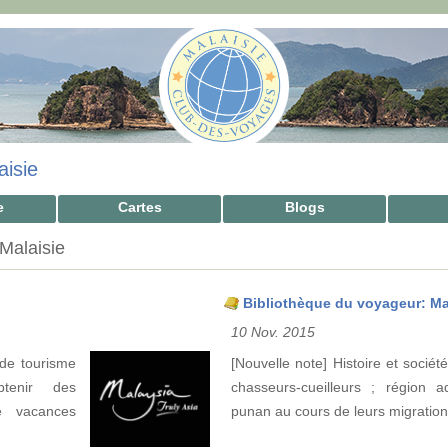
aisie
e
Cartes
Blogs
 Malaisie
Bibliothèque du voyageur: Ma
10 Nov. 2015
e de tourisme
[Nouvelle note] Histoire et sociét
tenir des
chasseurs-cueilleurs ; région
de vacances
punan au cours de leurs migration