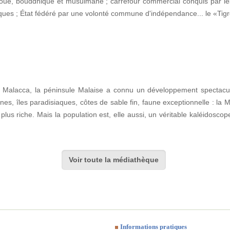
oue, bouddhique et musulmane ; carrefour commercial conquis par les
niques ; État fédéré par une volonté commune d'indépendance... le «Tig
e Malacca, la péninsule Malaise a connu un développement spectacu
es, îles paradisiaques, côtes de sable fin, faune exceptionnelle : la M
 plus riche. Mais la population est, elle aussi, un véritable kaléidosco
Voir toute la médiathèque
Informations pratiques