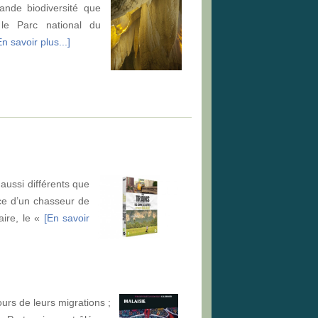
ande biodiversité que
 le Parc national du
En savoir plus...]
 aussi différents que
nce d’un chasseur de
aire, le «
[En savoir
urs de leurs migrations ;