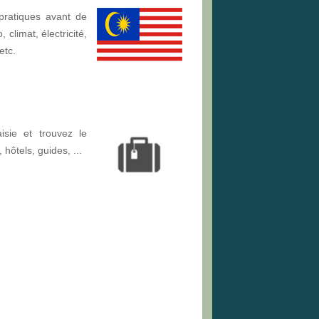
pratiques avant de
 climat, électricité,
etc.
sie et trouvez le
, hôtels, guides, ...