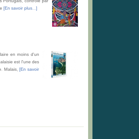
 Portugais, contrôlé par
re
[En savoir plus...]
laire en moins d'un
alaisie est l'une des
pe. Malais,
[En savoir