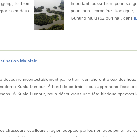
ggong, le bien
Important aussi bien pour sa gr
épartis en deux
pour son caractère karstique,
Gunung Mulu (52 864 ha), dans
[
stination Malaisie
se découvre incontestablement par le train qui relie entre eux des lieux
rès moderne Kuala Lumpur. À bord de ce train, nous apprenons l’existe
aysans. À Kuala Lumpur, nous découvrons une fête hindoue spectacul
 les chasseurs-cueilleurs ; région adoptée par les nomades punan au co