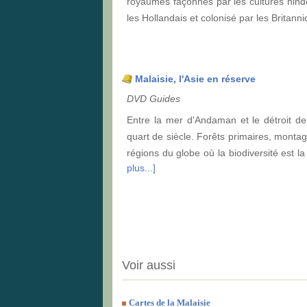
royaumes façonnés par les cultures hind
les Hollandais et colonisé par les Britan
Malaisie, l'Asie en réserve
DVD Guides
Entre la mer d'Andaman et le détroit d
quart de siècle. Forêts primaires, montagn
régions du globe où la biodiversité est la
plus...]
Voir aussi
Cartes de la Malaisie