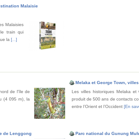
stination Malaisie
les Malaisies
e train qui
que la
[...]
Melaka et George Town, villes
ord de l'île de
Les villes historiques Melaka et
u (4 095 m), la
produit de 500 ans de contacts co
entre l’Orient et l’Occident
[En savo
lée de Lenggong
Parc national du Gunung Mul