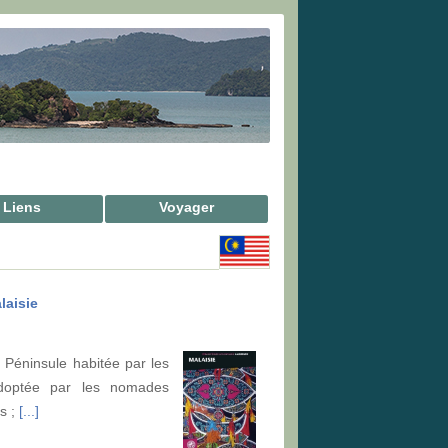
Liens
Voyager
laisie
é Péninsule habitée par les
 adoptée par les nomades
s ;
[...]