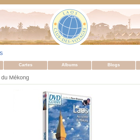
s
Cartes
Albums
Blogs
e du Mékong