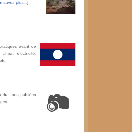
n savoir plus...]
pratiques avant de
limat, électricité,
etc.
s du Laos publiées
ages.