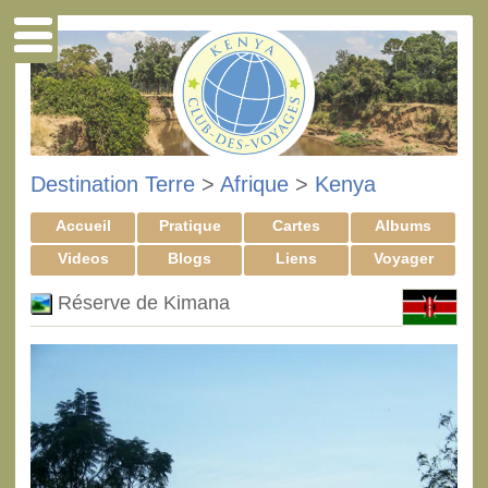
Destination Terre
>
Afrique
>
Kenya
Accueil
Pratique
Cartes
Albums
Videos
Blogs
Liens
Voyager
Réserve de Kimana