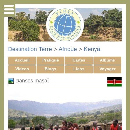
Destination Terre
>
Afrique
>
Kenya
Accueil
Pratique
Cartes
Albums
Videos
Blogs
Liens
Voyager
Danses masaî