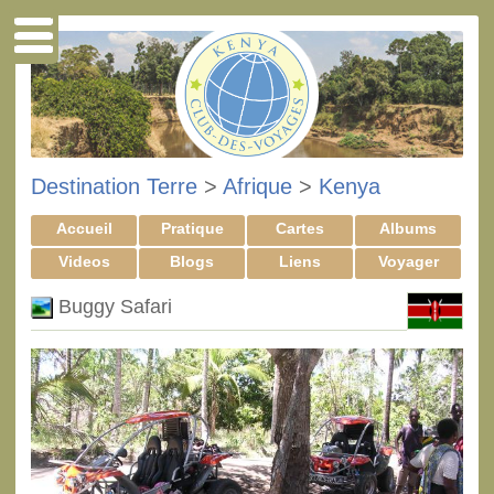
Destination Terre
>
Afrique
>
Kenya
Accueil
Pratique
Cartes
Albums
Videos
Blogs
Liens
Voyager
Buggy Safari