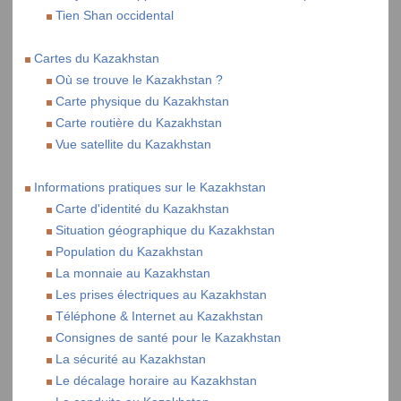
Tien Shan occidental
Cartes du Kazakhstan
Où se trouve le Kazakhstan ?
Carte physique du Kazakhstan
Carte routière du Kazakhstan
Vue satellite du Kazakhstan
Informations pratiques sur le Kazakhstan
Carte d'identité du Kazakhstan
Situation géographique du Kazakhstan
Population du Kazakhstan
La monnaie au Kazakhstan
Les prises électriques au Kazakhstan
Téléphone & Internet au Kazakhstan
Consignes de santé pour le Kazakhstan
La sécurité au Kazakhstan
Le décalage horaire au Kazakhstan