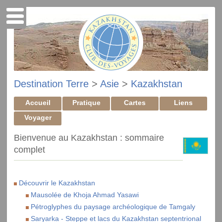
Destination Terre
>
Asie
>
Kazakhstan
Accueil
Pratique
Cartes
Liens
Voyager
Bienvenue au Kazakhstan : sommaire
complet
Découvrir le Kazakhstan
Mausolée de Khoja Ahmad Yasawi
Pétroglyphes du paysage archéologique de Tamgaly
Saryarka - Steppe et lacs du Kazakhstan septentrional