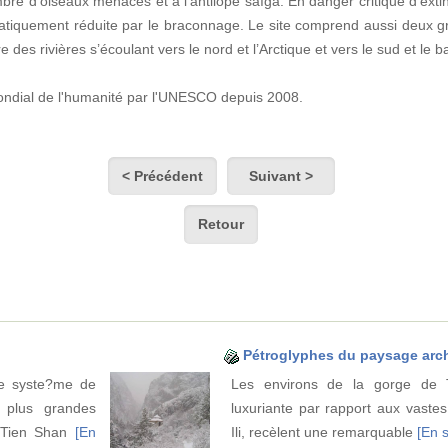
bre d’oiseaux menacés et à l’antilope saïga. En danger critique d’extinc
tiquement réduite par le braconnage. Le site comprend aussi deux g
des rivières s’écoulant vers le nord et l’Arctique et vers le sud et le ba
mondial de l'humanité par l'UNESCO depuis 2008.
< Précédent
Suivant >
Retour
Pétroglyphes du paysage arc
le syste?me de
Les environs de la gorge de T
 plus grandes
luxuriante par rapport aux vaste
 Tien Shan
[En
Ili, recèlent une remarquable
[En s