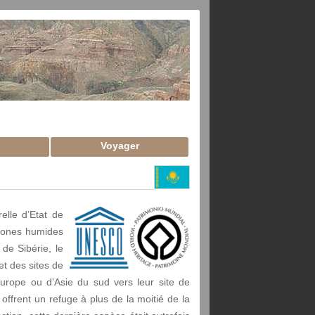
Voyager
elle d’Etat de
 zones humides
de Sibérie, le
et des sites de
Europe ou d’Asie du sud vers leur site de
offrent un refuge à plus de la moitié de la