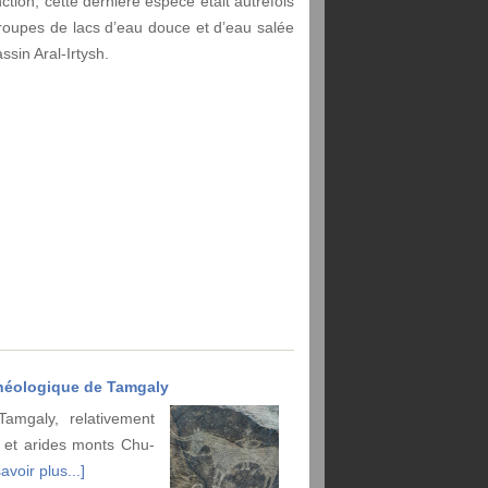
tion, cette dernière espèce était autrefois
roupes de lacs d’eau douce et d’eau salée
ssin Aral-Irtysh.
héologique de Tamgaly
amgaly, relativement
s et arides monts Chu-
avoir plus...]