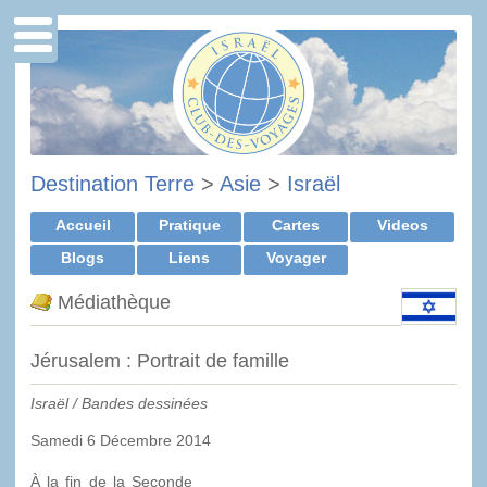
Destination Terre
>
Asie
>
Israël
Accueil
Pratique
Cartes
Videos
Blogs
Liens
Voyager
Médiathèque
Jérusalem : Portrait de famille
Israël / Bandes dessinées
Samedi 6 Décembre 2014
À la fin de la Seconde