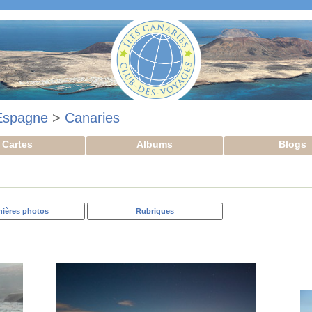
Espagne
>
Canaries
Cartes
Albums
Blogs
nières photos
Rubriques