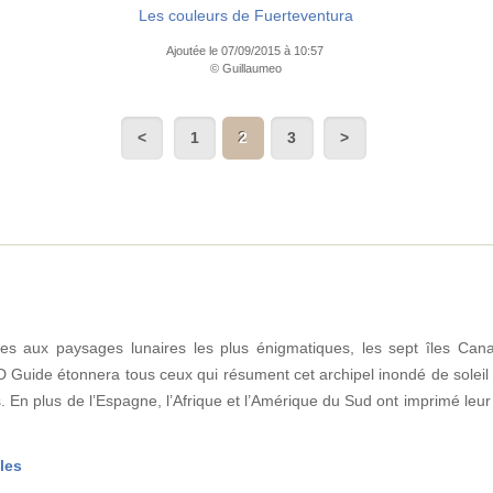
Les couleurs de Fuerteventura
Ajoutée le 07/09/2015 à 10:57
© Guillaumeo
1
2
3
ues aux paysages lunaires les plus énigmatiques, les sept îles Canar
 Guide étonnera tous ceux qui résument cet archipel inondé de soleil
es. En plus de l’Espagne, l’Afrique et l’Amérique du Sud ont imprimé leu
les