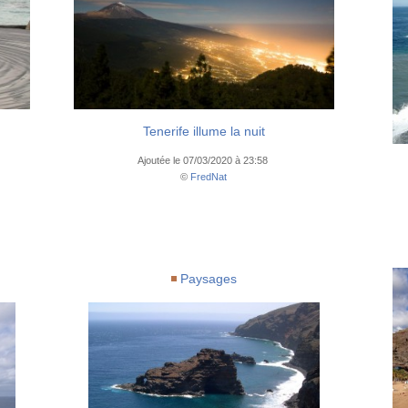
Tenerife illume la nuit
Ajoutée le 07/03/2020 à 23:58
©
FredNat
Paysages