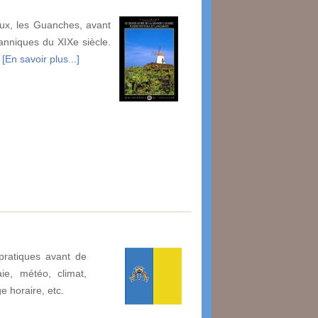
eux, les Guanches, avant
anniques du XIXe siècle.
r
[En savoir plus...]
pratiques avant de
ie, météo, climat,
ge horaire, etc.