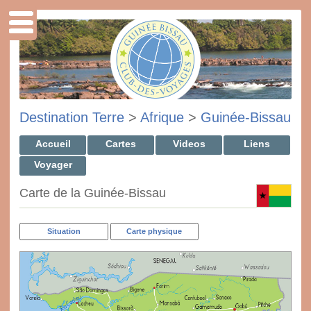
Destination Terre
>
Afrique
>
Guinée-Bissau
Accueil
Cartes
Videos
Liens
Voyager
Carte de la Guinée-Bissau
Situation
Carte physique