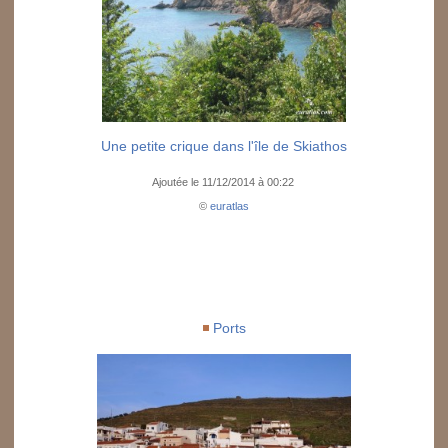
Une petite crique dans l'île de Skiathos
Ajoutée le 11/12/2014 à 00:22
©
euratlas
Ports