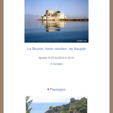
Le Bourtzi, fortin vénitien, de Nauplie
Ajoutée le 07/11/2014 à 16:21
©
euratlas
Paysages