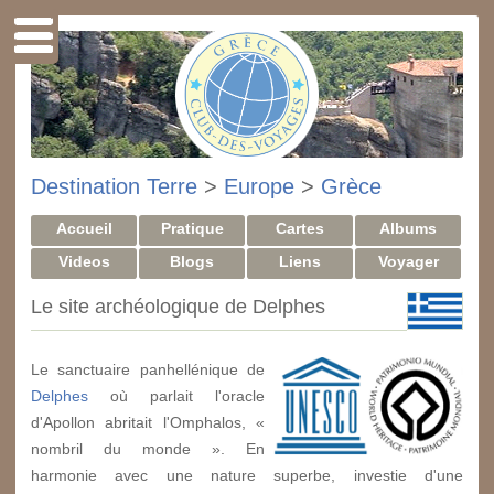
Destination Terre
>
Europe
>
Grèce
Accueil
Pratique
Cartes
Albums
Videos
Blogs
Liens
Voyager
Le site archéologique de Delphes
Le sanctuaire panhellénique de
Delphes
où parlait l'oracle
d'Apollon abritait l'Omphalos, «
nombril du monde ». En
harmonie avec une nature superbe, investie d'une