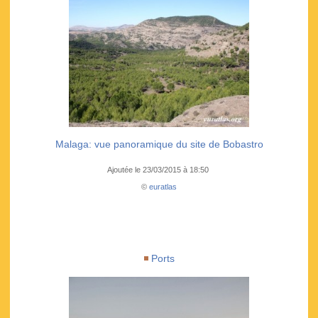
Malaga: vue panoramique du site de Bobastro
Ajoutée le 23/03/2015 à 18:50
©
euratlas
Ports