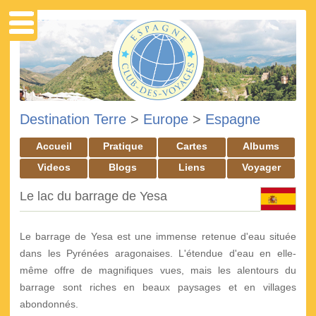
Destination Terre
>
Europe
>
Espagne
Accueil
Pratique
Cartes
Albums
Videos
Blogs
Liens
Voyager
Le lac du barrage de Yesa
Le barrage de Yesa est une immense retenue d'eau située
dans les Pyrénées aragonaises. L'étendue d'eau en elle-
même offre de magnifiques vues, mais les alentours du
barrage sont riches en beaux paysages et en villages
abondonnés.