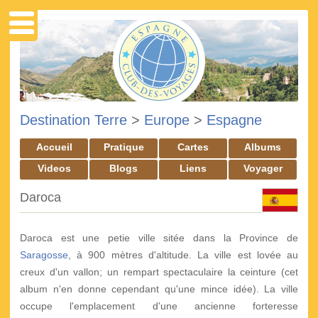
Destination Terre
>
Europe
>
Espagne
Accueil
Pratique
Cartes
Albums
Videos
Blogs
Liens
Voyager
Daroca
Daroca est une petie ville sitée dans la Province de
Saragosse
, à 900 mètres d'altitude. La ville est lovée au
creux d'un vallon; un rempart spectaculaire la ceinture (cet
album n'en donne cependant qu'une mince idée). La ville
occupe l'emplacement d'une ancienne forteresse