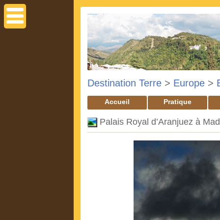
Destination Terre
>
Europe
>
Accueil
Pratique
Palais Royal d’Aranjuez à Mad