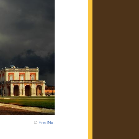
©
FredNat