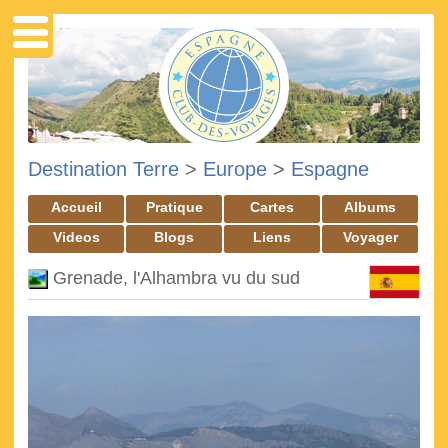
Destination Terre
>
Europe
>
Espagne
Accueil
Pratique
Cartes
Albums
Videos
Blogs
Liens
Voyager
Grenade, l'Alhambra vu du sud