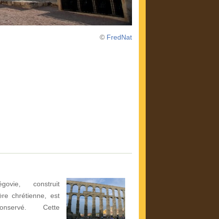
©
FredNat
vie, construit
re chrétienne, est
nservé. Cette