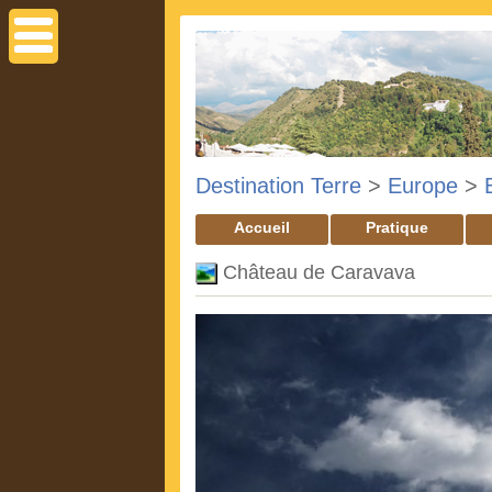
Destination Terre
>
Europe
>
Accueil
Pratique
Château de Caravava