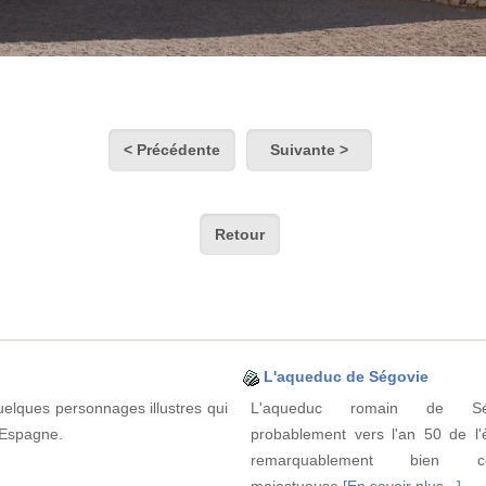
< Précédente
Suivante >
Retour
L'aqueduc de Ségovie
elques personnages illustres qui
L'aqueduc romain de Ségo
l'Espagne.
probablement vers l'an 50 de l'è
remarquablement bien co
majestueuse
[En savoir plus...]