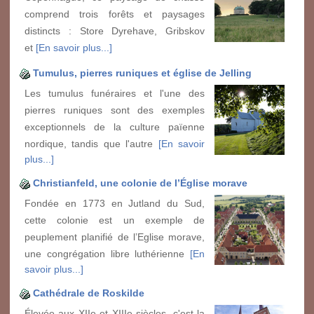
comprend trois forêts et paysages
distincts : Store Dyrehave, Gribskov
et
[En savoir plus...]
Tumulus, pierres runiques et église de Jelling
Les tumulus funéraires et l'une des
pierres runiques sont des exemples
exceptionnels de la culture païenne
nordique, tandis que l'autre
[En savoir
plus...]
Christianfeld, une colonie de l’Église morave
Fondée en 1773 en Jutland du Sud,
cette colonie est un exemple de
peuplement planifié de l’Eglise morave,
une congrégation libre luthérienne
[En
savoir plus...]
Cathédrale de Roskilde
Élevée aux XIIe et XIIIe siècles, c'est la