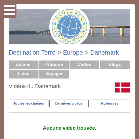
Destination Terre
>
Europe
>
Danemark
Accueil
Pratique
Cartes
Blogs
Liens
Voyager
Vidéos du Danemark
Toutes les chaînes
Dernières vidéos
Rubriques
Aucune vidéo trouvée.