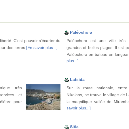
Paléochora
 liberté. C'est pouvoir s'écarter du
Paléochora est une ville très
rieur des terres
[En savoir plus...]
grandes et belles plages. Il est p
Paléochora en bateau en longean
plus...]
Latsida
tique très
Sur la route nationale, entr
ervices et
Nikolaos, se trouve le village de 
célèbre pour
la magnifique vallée de Mirambe
savoir plus...]
Sitia