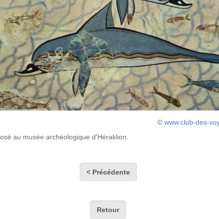
©
www.club-des-vo
exposé au musée archéologique d'Héraklion.
< Précédente
Retour