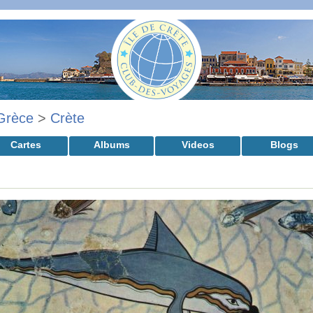
Grèce
>
Crète
Cartes
Albums
Videos
Blogs