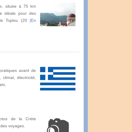
lle, située à 75 km
se idéale pour des
 de Toplou (20
[En
pratiques avant de
climat, électricité,
etc.
otos de la Crète
 des voyages.