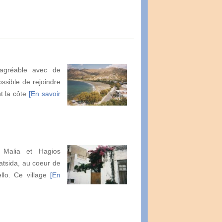
 agréable avec de
ossible de rejoindre
t la côte
[En savoir
e Malia et Hagios
Latsida, au coeur de
llo. Ce village
[En