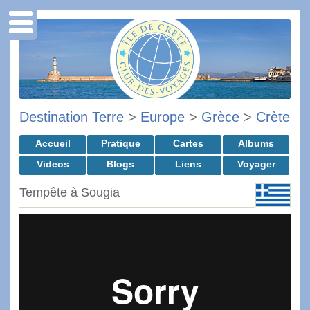
Destination Terre
>
Europe
>
Grèce
>
Crète
Accueil
Pratique
Cartes
Albums
Videos
Blogs
Liens
Voyager
Tempête à Sougia