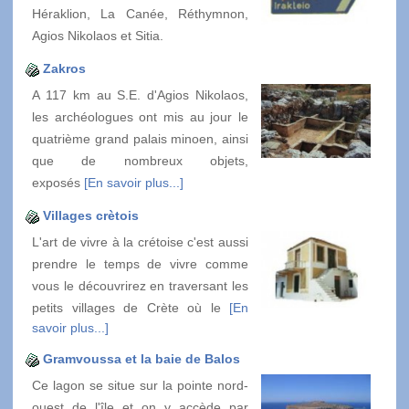
Héraklion, La Canée, Réthymnon,
Agios Nikolaos et Sitia.
Zakros
A 117 km au S.E. d'Agios Nikolaos,
les archéologues ont mis au jour le
quatrième grand palais minoen, ainsi
que de nombreux objets,
exposés
[En savoir plus...]
Villages crètois
L'art de vivre à la crétoise c'est aussi
prendre le temps de vivre comme
vous le découvrirez en traversant les
petits villages de Crète où le
[En
savoir plus...]
Gramvoussa et la baie de Balos
Ce lagon se situe sur la pointe nord-
ouest de l'île et on y accède par