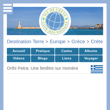
Destination Terre
>
Europe
>
Grèce
>
Crète
Accueil
Pratique
Cartes
Albums
Videos
Blogs
Liens
Voyager
Orthi Petra: Une fenêtre sur Homère