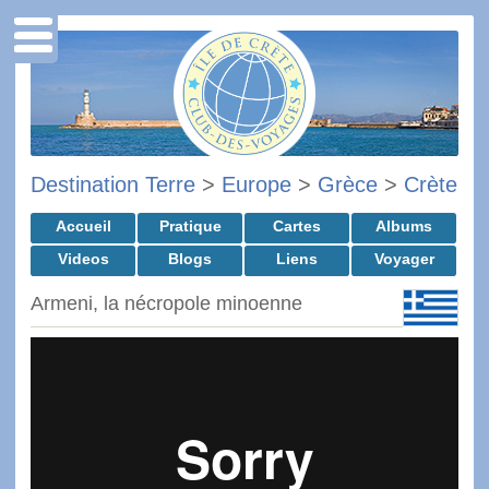
Destination Terre
>
Europe
>
Grèce
>
Crète
Accueil
Pratique
Cartes
Albums
Videos
Blogs
Liens
Voyager
Armeni, la nécropole minoenne