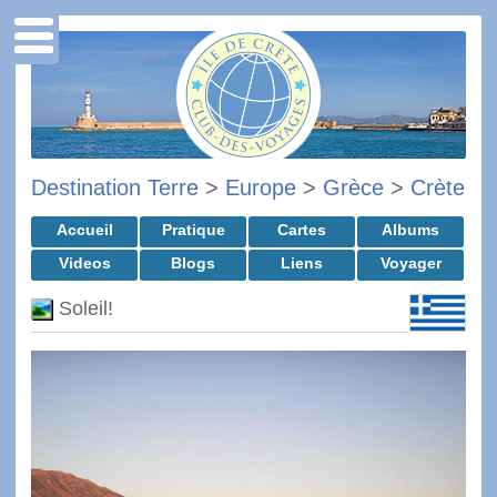
Destination Terre
>
Europe
>
Grèce
>
Crète
Accueil
Pratique
Cartes
Albums
Videos
Blogs
Liens
Voyager
Soleil!