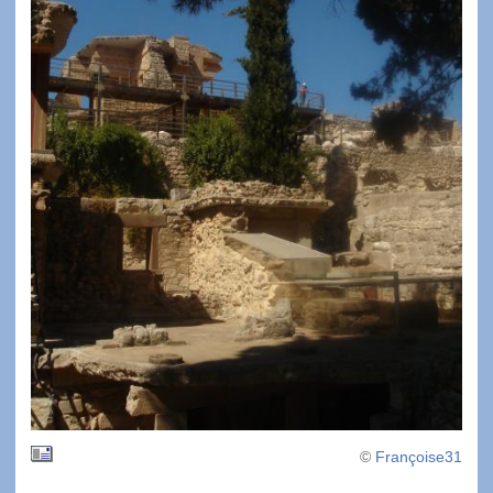
©
Françoise31