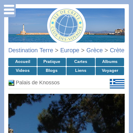
Destination Terre
>
Europe
>
Grèce
>
Crète
Accueil
Pratique
Cartes
Albums
Videos
Blogs
Liens
Voyager
Palais de Knossos