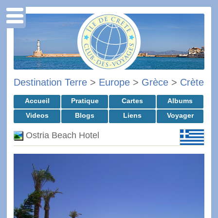
Destination Terre
>
Europe
>
Grèce
>
Crète
Accueil
Pratique
Cartes
Albums
Videos
Blogs
Liens
Voyager
Ostria Beach Hotel