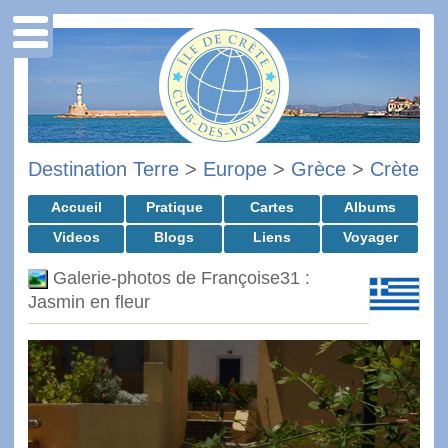
Destination Terre
>
Europe
>
Grèce
>
Crète
Accueil
Pratique
Cartes
Albums
Videos
Blogs
Liens
Voyager
Galerie-photos de Françoise31 :
Jasmin en fleur