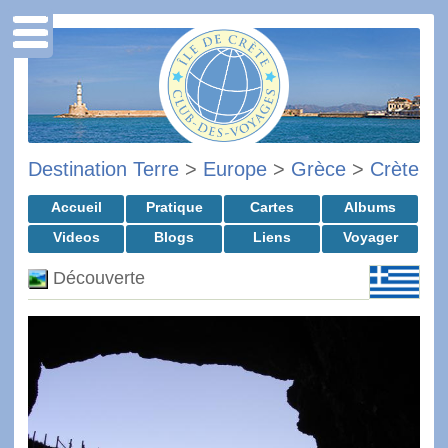
Destination Terre
>
Europe
>
Grèce
>
Crète
Accueil
Pratique
Cartes
Albums
Videos
Blogs
Liens
Voyager
Découverte