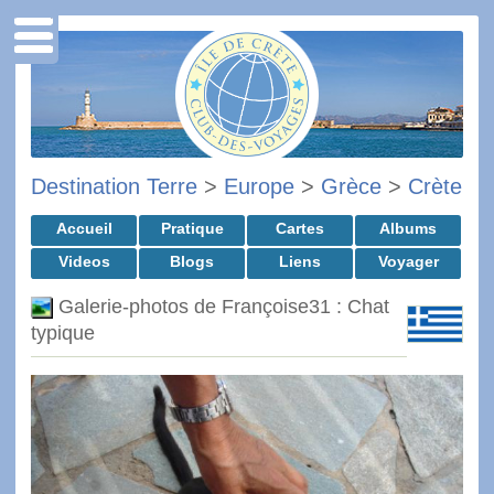
Destination Terre
>
Europe
>
Grèce
>
Crète
Accueil
Pratique
Cartes
Albums
Videos
Blogs
Liens
Voyager
Galerie-photos de Françoise31 : Chat
typique