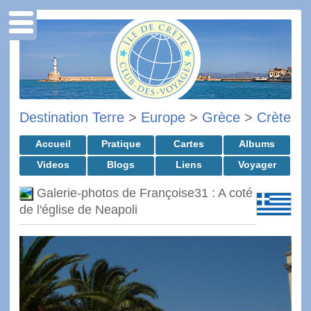
Destination Terre
>
Europe
>
Grèce
>
Crète
Accueil
Pratique
Cartes
Albums
Videos
Blogs
Liens
Voyager
Galerie-photos de Françoise31 : A coté
de l'église de Neapoli