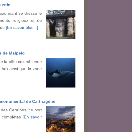
ustín
sionnant se dresse le
nts religieux et de
que
[En savoir plus...]
re de Malpelo
de la côte colombienne
 ha) ainsi que la zone
e monumental de Carthagène
r des Caraïbes, ce port
us complètes
[En savoir