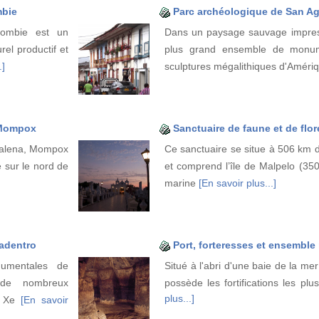
mbie
Parc archéologique de San Ag
lombie est un
Dans un paysage sauvage impres
el productif et
plus grand ensemble de monume
.]
sculptures mégalithiques d'Améri
 Mompox
Sanctuaire de faune et de flo
dalena, Mompox
Ce sanctuaire se situe à 506 km 
 sur le nord de
et comprend l’île de Malpelo (350
marine
[En savoir plus...]
radentro
Port, forteresses et ensembl
umentales de
Situé à l'abri d'une baie de la me
 de nombreux
possède les fortifications les pl
plus...]
le Xe
[En savoir