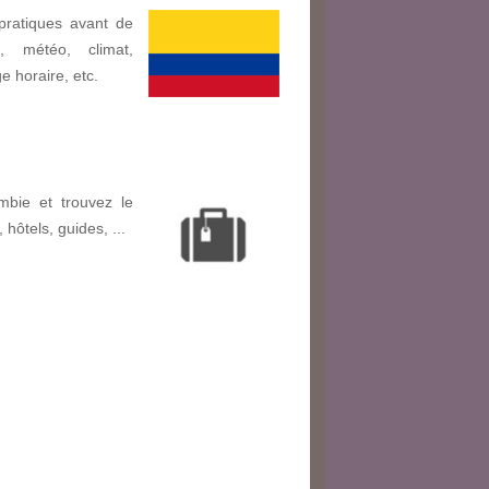
pratiques avant de
, météo, climat,
ge horaire, etc.
bie et trouvez le
, hôtels, guides, ...