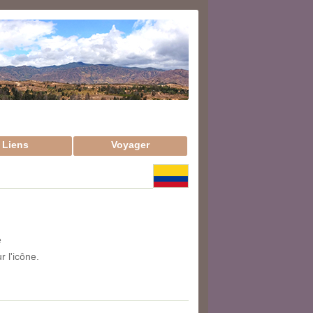
Liens
Voyager
e
 l'icône.