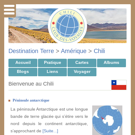
Destination Terre
>
Amérique
>
Chili
Accueil
Pratique
Cartes
Albums
Blogs
Liens
Voyager
Bienvenue au Chili
Péninsule antarctique
La péninsule Antarctique est une longue
bande de terre glacée qui s’étire vers le
nord depuis le continent antarctique,
s’approchant de
[Suite...]