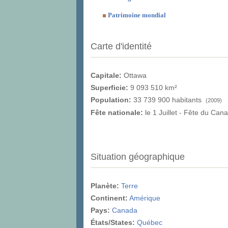
Patrimoine mondial
Carte d'identité
Capitale:
Ottawa
Superficie:
9 093 510 km²
Population:
33 739 900 habitants
(2009)
Fête nationale:
le 1 Juillet - Fête du Can
Situation géographique
Planète:
Terre
Continent:
Amérique
Pays:
Canada
États/States:
Québec