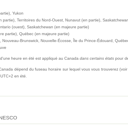
rtie), Yukon
partie), Territoires du Nord-Ouest, Nunavut (en partie), Saskatchewan
tario (ouest), Saskatchewan (en majeure partie)
e partie), Québec (en majeure partie)
, Nouveau-Brunswick, Nouvelle-Écosse, Île du Prince-Édouard, Québec
euve
d'une heure en été est appliqué au Canada
dans certains états
pour de
Canada dépend du fuseau horaire sur lequel vous vous trouverez (voir l
t UTC+2 en été.
'UNESCO