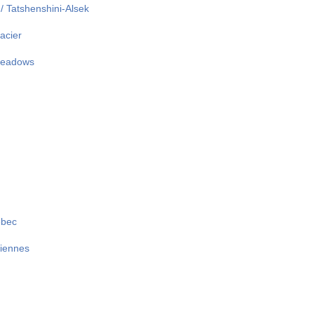
 / Tatshenshini-Alsek
acier
 Meadows
ébec
iennes