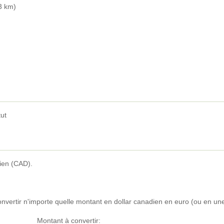
3 km)
tut
ien (CAD).
convertir n'importe quelle montant en dollar canadien en euro (ou en u
Montant à convertir: