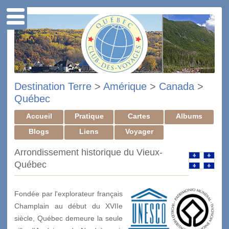
Destination Terre
>
Amérique
>
Canada
>
Québec
Accueil
Pratique
Cartes
Albums
Blogs
Liens
Voyager
Arrondissement historique du Vieux-
Québec
Fondée par l'explorateur français
Champlain au début du XVII
e
siècle, Québec demeure la seule