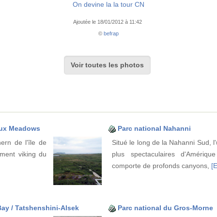
On devine la la tour CN
Ajoutée le 18/01/2012 à 11:42
©
befrap
Voir toutes les photos
 aux Meadows
Parc national Nahanni
ern de l'île de
Situé le long de la Nahanni Sud, l
ement viking du
plus spectaculaires d'Amériq
comporte de profonds canyons,
[E
 Bay / Tatshenshini-Alsek
Parc national du Gros-Morne