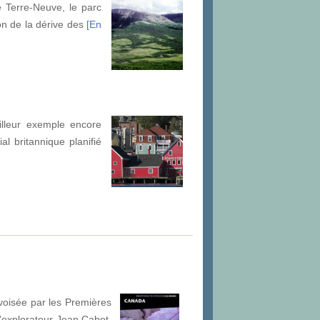
de Terre-Neuve, le parc
on de la dérive des
[En
illeur exemple encore
al britannique planifié
ivoisée par les Premières
l'explorateur Jean Cabot,