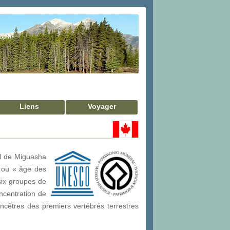
Liens
Voyager
al de Miguasha
n ou « âge des
six groupes de
oncentration de
ncêtres des premiers vertébrés terrestres