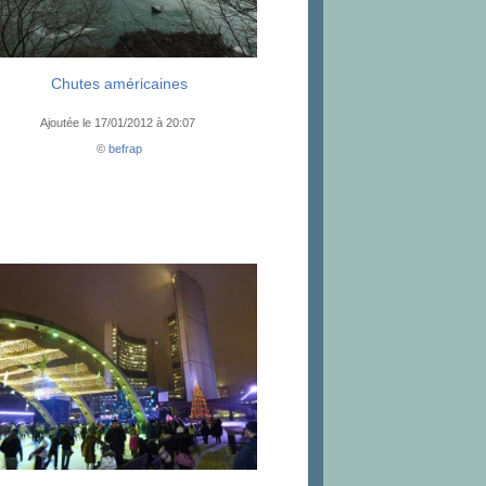
Chutes américaines
Ajoutée le 17/01/2012 à 20:07
©
befrap