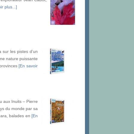
r plus...]
 sur les pistes d’un
Une nature puissante
 provinces
[En savoir
 aux Inuits – Pierre
ays du monde par sa
agara, balades en
[En