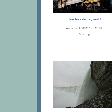
Rue très disneyland !
Ajoutée le 17/01/2012 à 20:16
©
befrap