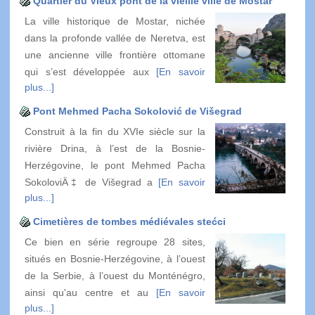
Quartier du Vieux pont de la vieille ville de Mostar
La ville historique de Mostar, nichée
dans la profonde vallée de Neretva, est
une ancienne ville frontière ottomane
qui s’est développée aux
[En savoir
plus...]
Pont Mehmed Pacha Sokolović de Višegrad
Construit à la fin du XVIe siècle sur la
rivière Drina, à l’est de la Bosnie-
Herzégovine, le pont Mehmed Pacha
SokoloviÄ‡ de Višegrad a
[En savoir
plus...]
Cimetières de tombes médiévales stećci
Ce bien en série regroupe 28 sites,
situés en Bosnie-Herzégovine, à l’ouest
de la Serbie, à l’ouest du Monténégro,
ainsi qu'au centre et au
[En savoir
plus...]