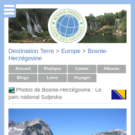
Destination Terre
>
Europe
>
Bosnie-
Herzégovine
Accueil
Pratique
Cartes
Albums
Blogs
Liens
Voyager
Photos de Bosnie-Herzégovine : Le
parc national Sutjeska