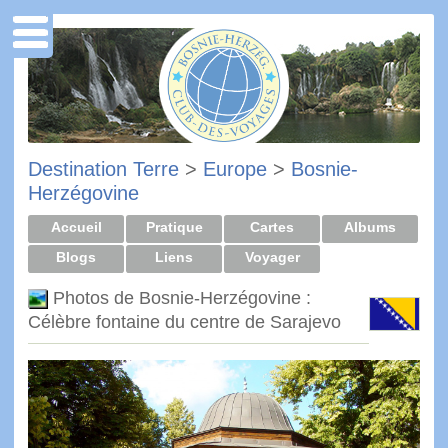
Destination Terre
>
Europe
>
Bosnie-
Herzégovine
Accueil
Pratique
Cartes
Albums
Blogs
Liens
Voyager
Photos de Bosnie-Herzégovine :
Célèbre fontaine du centre de Sarajevo