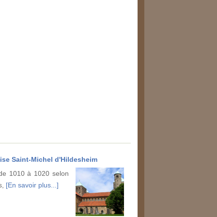
lise Saint-Michel d'Hildesheim
e de 1010 à 1020 selon
s,
[En savoir plus...]