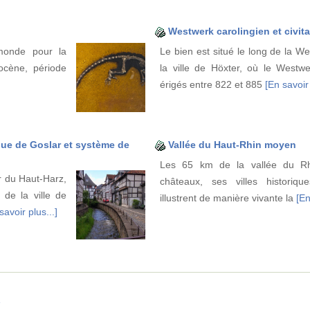
Westwerk carolingien et civit
 monde pour la
Le bien est situé le long de la We
ocène, période
la ville de Höxter, où le Westwer
érigés entre 822 et 885
[En savoir 
que de Goslar et système de
Vallée du Haut-Rhin moyen
Les 65 km de la vallée du R
r du Haut-Harz,
châteaux, ses villes historiqu
de la ville de
illustrent de manière vivante la
[En
savoir plus...]
e