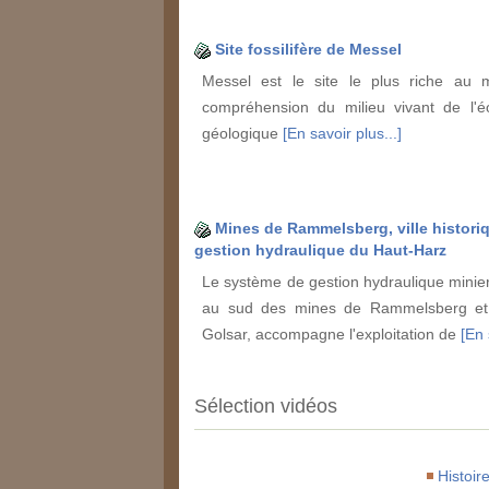
Site fossilifère de Messel
Messel est le site le plus riche au
compréhension du milieu vivant de l'é
géologique
[En savoir plus...]
Mines de Rammelsberg, ville histori
gestion hydraulique du Haut-Harz
Le système de gestion hydraulique minie
au sud des mines de Rammelsberg et 
Golsar, accompagne l'exploitation de
[En 
Sélection vidéos
Histoir