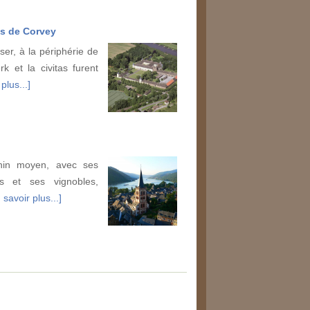
as de Corvey
ser, à la périphérie de
k et la civitas furent
plus...]
hin moyen, avec ses
es et ses vignobles,
 savoir plus...]