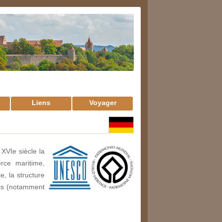
Liens
Voyager
 XVI
e
siècle la
rce maritime,
, la structure
cs (notamment