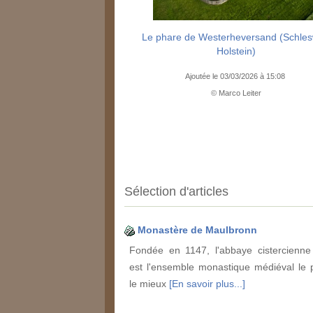
Le phare de Westerheversand (Schles
Holstein)
Ajoutée le 03/03/2026 à 15:08
© Marco Leiter
Sélection d'articles
Monastère de Maulbronn
Fondée en 1147, l'abbaye cistercienn
est l'ensemble monastique médiéval le 
le mieux
[En savoir plus...]