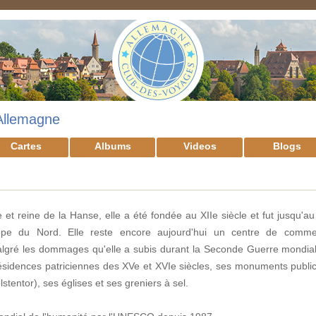
Allemagne
Cartes
Albums
Videos
Blogs
 et reine de la Hanse, elle a été fondée au XII
e
siècle et fut jusqu'au
ope du Nord. Elle reste encore aujourd'hui un centre de comme
lgré les dommages qu'elle a subis durant la Seconde Guerre mondiale
 résidences patriciennes des XV
e
et XVI
e
siècles, ses monuments publi
lstentor), ses églises et ses greniers à sel.