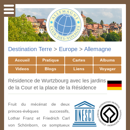
Destination Terre
>
Europe
>
Allemagne
Accueil
Pratique
Cartes
Albums
Videos
Blogs
Liens
Voyager
Résidence de Wurtzbourg avec les jardins
de la Cour et la place de la Résidence
Fruit du mécénat de deux
princes-évêques successifs,
Lothar Franz et Friedrich Carl
von Schönborn, ce somptueux