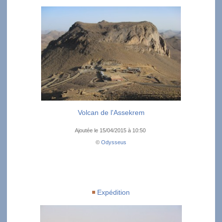
Volcan de l'Assekrem
Ajoutée le 15/04/2015 à 10:50
©
Odysseus
Expédition