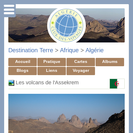
Destination Terre
>
Afrique
>
Algérie
Accueil
Pratique
Cartes
Albums
Blogs
Liens
Voyager
Les volcans de l'Assekrem