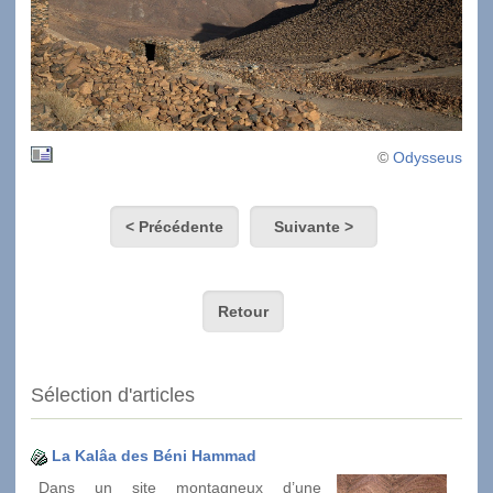
©
Odysseus
< Précédente
Suivante >
Retour
Sélection d'articles
La Kalâa des Béni Hammad
Dans un site montagneux d’une