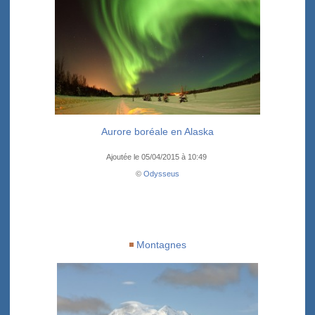
Aurore boréale en Alaska
Ajoutée le 05/04/2015 à 10:49
©
Odysseus
Montagnes