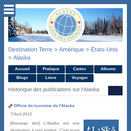
Destination Terre
>
Amérique
>
États-Unis
>
Alaska
Accueil
Pratique
Cartes
Albums
Blogs
Liens
Voyager
Historique des publications sur l'Alaska
Officie de tourisme de l'Alaska
7 Avril 2015
[Nouveau lien] L'Alaska est une
destination à part entière. C’est aussi