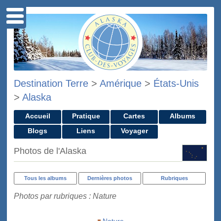
Destination Terre
>
Amérique
>
États-Unis
>
Alaska
Accueil
Pratique
Cartes
Albums
Blogs
Liens
Voyager
Photos de l'Alaska
Tous les albums
Dernières photos
Rubriques
Photos par rubriques : Nature