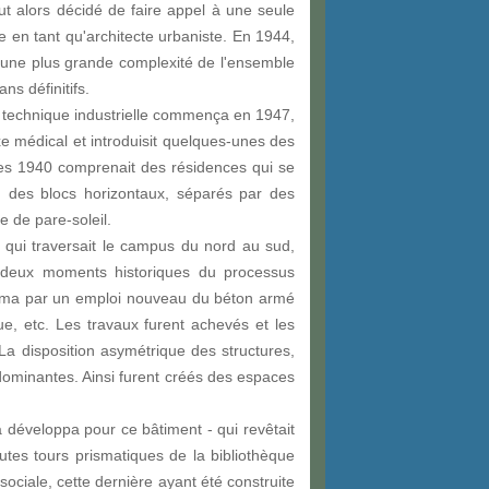
fut alors décidé de faire appel à une seule
pe en tant qu'architecte urbaniste. En 1944,
 une plus grande complexité de l'ensemble
ns définitifs.
le technique industrielle commença en 1947,
xe médical et introduisit quelques-unes des
ées 1940 comprenait des résidences qui se
n des blocs horizontaux, séparés par des
e de pare-soleil.
qui traversait le campus du nord au sud,
 deux moments historiques du processus
prima par un emploi nouveau du béton armé
que, etc. Les travaux furent achevés et les
a disposition asymétrique des structures,
 dominantes. Ainsi furent créés des espaces
a développa pour ce bâtiment - qui revêtait
utes tours prismatiques de la bibliothèque
ociale, cette dernière ayant été construite