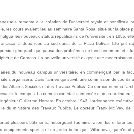
Venezuela remonte à la création de l'université royale et pontificale 
e, les cours avaient lieu au séminaire Santa Rosa, situé sur la place pr
ulgua les nouveaux statuts républicains de l'université ; en 1856, ell
Francisco, à deux rues au sud-ouest de la Plaza Bolívar. Elle prit r
persion géographique pausa des problèmes de fonctionnement et il fut
hérie de Caracas. La nouvelle université exigeait une modernisation de l
aires du nouveau campus universitaire, en commençant par la faculté
rsité s'organisera. Dans l'année qui suivit, une commission de coordin
, des Affaires Sociales et des Travaux Publics. Ce dernier nomma l'archi
accueillir le campus. La commission était composée d'un co-ordinateur,
n, l'ingénieur Guillermo Herrera. En octobre 1943, l'ordonnance exécutiv
telle du ministère des Travaux Publics. Le docteur Frank Mc Vey, de 
ait plusieurs bâtiments, hébergeant l'administration, les différentes 
s équipements sportifs et un jardin botanique. Villanueva, qui n'était