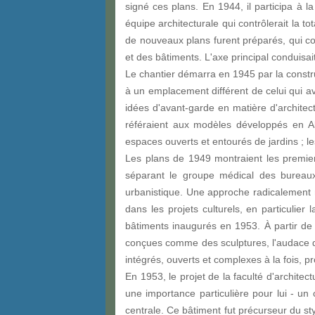
signé ces plans. En 1944, il participa à l
équipe architecturale qui contrôlerait la t
de nouveaux plans furent préparés, qui c
et des bâtiments. L'axe principal conduisa
Le chantier démarra en 1945 par la constru
à un emplacement différent de celui qui av
idées d'avant-garde en matière d'archite
référaient aux modèles développés en Al
espaces ouverts et entourés de jardins ; le
Les plans de 1949 montraient les premie
séparant le groupe médical des bureau
urbanistique. Une approche radicalement 
dans les projets culturels, en particulier
bâtiments inaugurés en 1953. À partir de
conçues comme des sculptures, l'audace des
intégrés, ouverts et complexes à la fois, pr
En 1953, le projet de la faculté d'archite
une importance particulière pour lui - un
centrale. Ce bâtiment fut précurseur du st