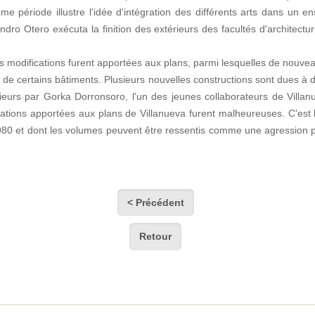
e période illustre l'idée d'intégration des différents arts dans un ens
andro Otero exécuta la finition des extérieurs des facultés d'archite
urs modifications furent apportées aux plans, parmi lesquelles de nouvea
rs de certains bâtiments. Plusieurs nouvelles constructions sont dues à
eurs par Gorka Dorronsoro, l'un des jeunes collaborateurs de Villanue
ations apportées aux plans de Villanueva furent malheureuses. C'est le 
80 et dont les volumes peuvent être ressentis comme une agression po
< Précédent
Retour