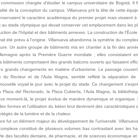
a commission chargée d'étudier le campus universitaire de Bogotá. Il 
otalité de la conception du campus. Villanueva prit la tête de cette équi
onservaient le caractère académique du premier projet mais visaient à
it au stade olympique qui devait conserver cet emplacement dans les pla
ction de l'hôpital et des bâtiments annexes. La construction de l'Éco
ait été prévu à l'origine. Villanueva abandonna la symétrie du comple
cture. Un autre groupe de bâtiments mis en chantier à la fin des ann
lemagne après la Première Guerre mondiale ; elles consistaient e
s bâtiments comportaient des grands balcons ouverts qui faisaient offic
rs grands changements en matière d'urbanisme. Le passage couvert 
x du Recteur et de l'Aula Magna, semble reflété la séparation de
nouvelle voyait le jour avec le projet du stade. Ce changement s'ex
 la Plaza del Rectorado, la Plaza Cubierta, l'Aula Magna, la bibliothè
 ce moment-là, le projet évolua de manière dynamique et organique. L
 formes et l'utilisation du béton brut devinrent des caractéristiques
otégés de la lumière et de la chaleur.
cture fut un élément majeur du développement de l'université. Villanuev
 complexe constitué de plusieurs volumes bas contrastant avec les ha
yle des facultés dentaire, de pharmacie, et de sciences économique et s