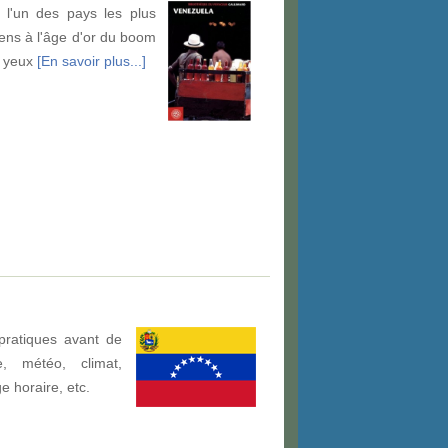
 l'un des pays les plus
iens à l'âge d'or du boom
s yeux
[En savoir plus...]
pratiques avant de
, météo, climat,
ge horaire, etc.