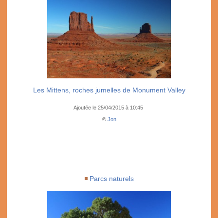
Les Mittens, roches jumelles de Monument Valley
Ajoutée le 25/04/2015 à 10:45
©
Jon
Parcs naturels