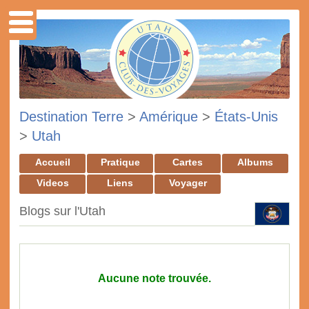
Destination Terre
>
Amérique
>
États-Unis
>
Utah
Accueil
Pratique
Cartes
Albums
Videos
Liens
Voyager
Blogs sur l'Utah
Aucune note trouvée.