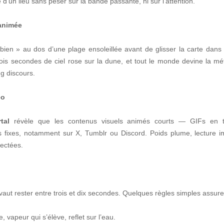
d’un lieu sans peser sur la bande passante, ni sur l’attention.
 animée
a bien » au dos d’une plage ensoleillée avant de glisser la carte dans
rois secondes de ciel rose sur la dune, et tout le monde devine la mé
ng discours.
éo
tal
révèle que les contenus visuels animés courts — GIFs en 
fixes, notamment sur X, Tumblr ou Discord. Poids plume, lecture immé
ectées.
vaut rester entre trois et dix secondes. Quelques règles simples assure
e, vapeur qui s’élève, reflet sur l’eau.