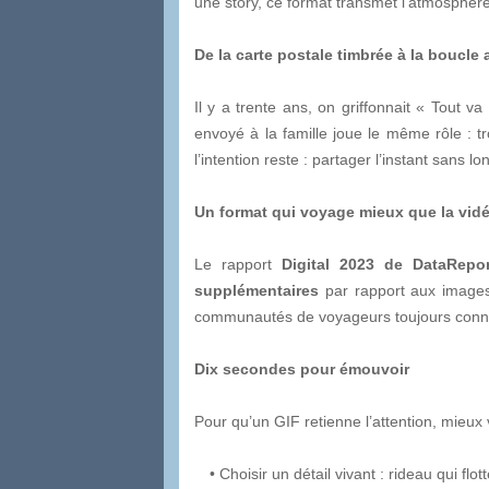
une story, ce format transmet l’atmosphère 
De la carte postale timbrée à la boucle
Il y a trente ans, on griffonnait « Tout v
envoyé à la famille joue le même rôle : t
l’intention reste : partager l’instant sans lo
Un format qui voyage mieux que la vid
Le rapport
Digital 2023 de DataRepor
supplémentaires
par rapport aux images 
communautés de voyageurs toujours conn
Dix secondes pour émouvoir
Pour qu’un GIF retienne l’attention, mieux 
• Choisir un détail vivant : rideau qui flott