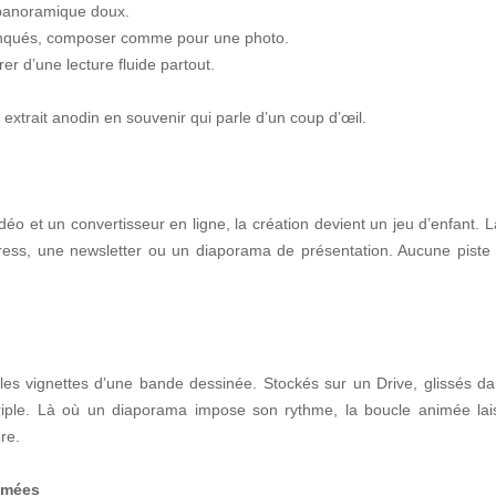
 panoramique doux.
ronqués, composer comme pour une photo.
er d’une lecture fluide partout.
extrait anodin en souvenir qui parle d’un coup d’œil.
éo et un convertisseur en ligne, la création devient un jeu d’enfant. 
ress, une newsletter ou un diaporama de présentation. Aucune piste 
es vignettes d’une bande dessinée. Stockés sur un Drive, glissés d
périple. Là où un diaporama impose son rythme, la boucle animée laiss
re.
imées