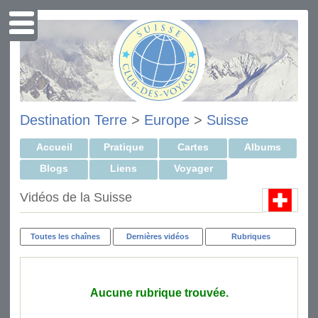
Destination Terre
>
Europe
>
Suisse
Accueil
Pratique
Cartes
Albums
Blogs
Liens
Voyager
Vidéos de la Suisse
Toutes les chaînes
Dernières vidéos
Rubriques
Aucune rubrique trouvée.