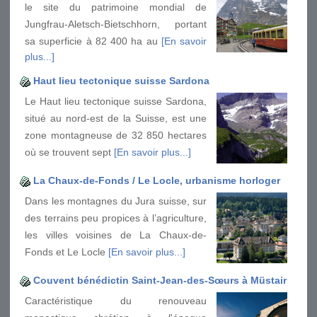
le site du patrimoine mondial de
Jungfrau-Aletsch-Bietschhorn, portant
sa superficie à 82 400 ha au
[En savoir
plus...]
Haut lieu tectonique suisse Sardona
Le Haut lieu tectonique suisse Sardona,
situé au nord-est de la Suisse, est une
zone montagneuse de 32 850 hectares
où se trouvent sept
[En savoir plus...]
La Chaux-de-Fonds / Le Locle, urbanisme horloger
Dans les montagnes du Jura suisse, sur
des terrains peu propices à l’agriculture,
les villes voisines de La Chaux-de-
Fonds et Le Locle
[En savoir plus...]
Couvent bénédictin Saint-Jean-des-Sœurs à Müstair
Caractéristique du renouveau