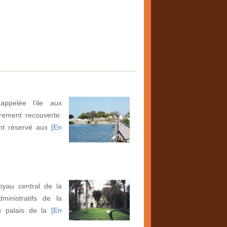
appelée l'ile aux
èrement recouverte.
ont réservé aux
[En
oyau central de la
dministratifs de la
u palais de la
[En