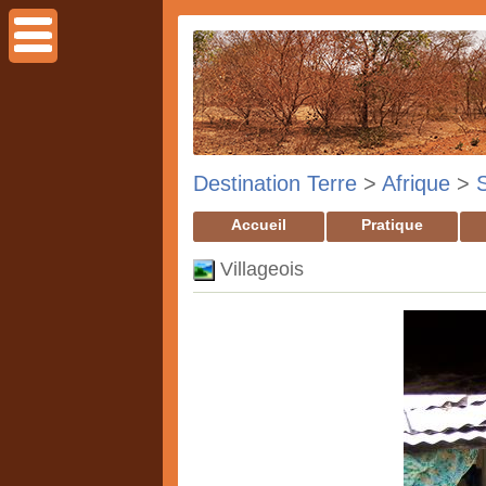
Destination Terre
>
Afrique
>
Accueil
Pratique
Villageois